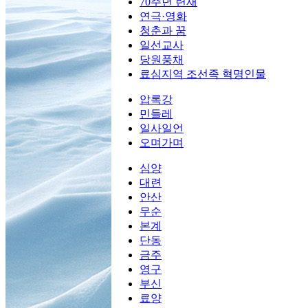
70주년 련재
연극·영화
청춘과 꿈
일선교사
당원풍채
료심지역 조선족 혁명인물
압록강
민들레
일사일언
오며가며
심양
대련
안산
무순
본계
단동
금주
영구
부신
료양