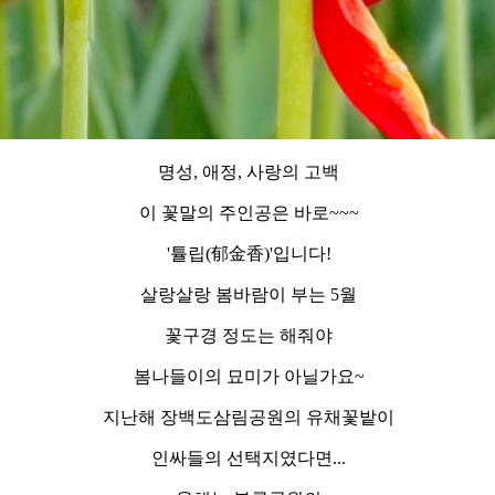
명성, 애정, 사랑의 고백
이 꽃말의 주인공은 바로~~~
'튤립(郁金香)'입니다!
살랑살랑 봄바람이 부는 5월
꽃구경 정도는 해줘야
봄나들이의 묘미가 아닐가요~
지난해 장백도삼림공원의 유채꽃밭이
인싸들의 선택지였다면...