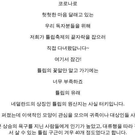
코로나로
헛헛한 마음 달래고 있는
우리 독자분들을 위해
저희가 튤립축제의 끝자락을 잡으러
직접 다녀왔답니다~
여기서 잠간!
튤립의 꽃말만 알고 가기에는
너무 부족하죠
튤립의 유래
네덜란드의 상징인 튤립의 원산지는 사실 터키입니다.
로 퍼졌는데 이색적인 모양이 관심을 모으며 귀족이나 대상인들 
 상승의 욕구를 지닌 사람들에게 인기가 높았고, 대류행을 따라
서 살 수 있는 튤립 구근이 겨우 40개 정도였다고 합니다.