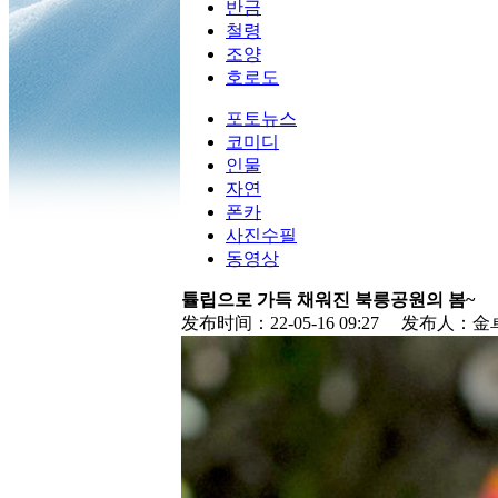
반금
철령
조양
호로도
포토뉴스
코미디
인물
자연
폰카
사진수필
동영상
튤립으로 가득 채워진 북릉공원의 봄~
发布时间：
22-05-16 09:27
发布人：
金