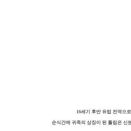
16세기 후반 유럽 전역으
순식간에 귀족의 상징이 된 튤립은 신분