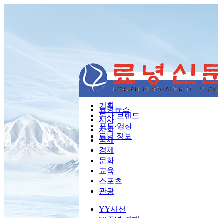
기획
료녕뉴스
본사 브랜드
시사
포토·영상
사회
료녕 정보
국제
경제
문화
교육
스포츠
관광
YY시선