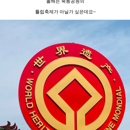
올해는 북릉공원의
튤립축제가 아닐가 싶은데요~