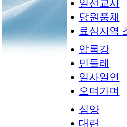
일선교사
당원풍채
료심지역 
압록강
민들레
일사일언
오며가며
심양
대련