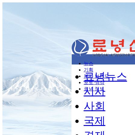
뉴스
기획
료녕뉴스
본사 브랜드
포토·영상
시사
료녕 정보
사회
국제