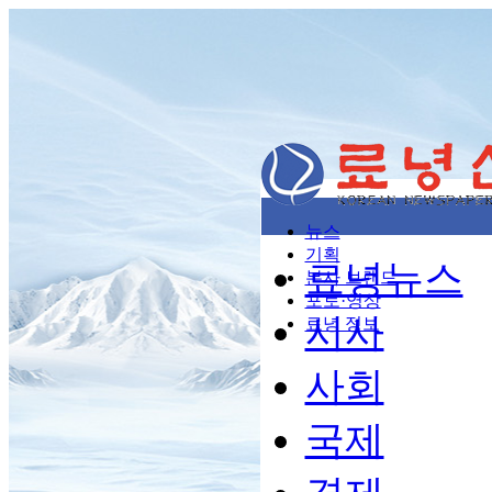
뉴스
기획
료녕뉴스
본사 브랜드
포토·영상
시사
료녕 정보
사회
국제