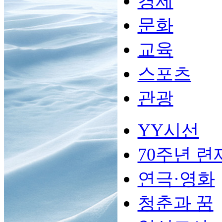
경제
문화
교육
스포츠
관광
YY시선
70주년 련
연극·영화
청춘과 꿈