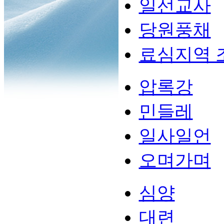
일선교사
당원풍채
료심지역 
압록강
민들레
일사일언
오며가며
심양
대련