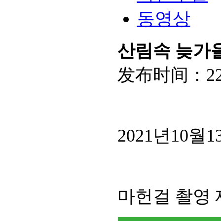
동영상
산림속 늦가
发布时间：
2
2021년10
마헌걸 촬영 