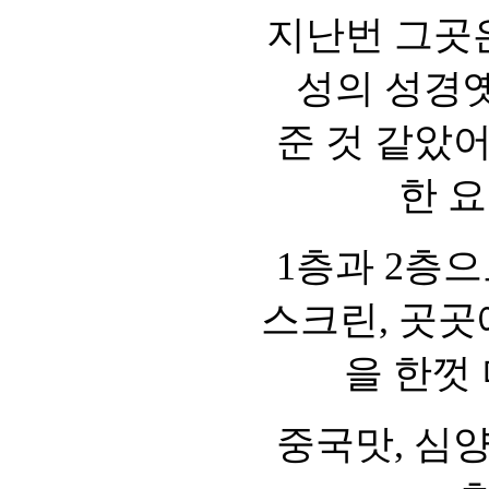
지난번 그곳은
성의 성경
준 것 같았어
한 
1층과 2층으
스크린, 곳곳
을 한껏
중국맛, 심