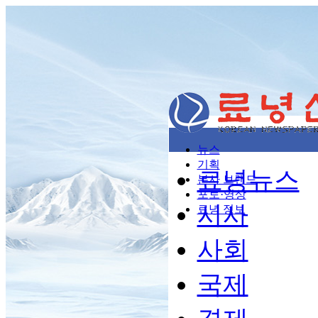
뉴스
기획
료녕뉴스
본사 브랜드
포토·영상
시사
료녕 정보
사회
국제