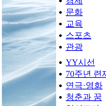
경제
문화
교육
스포츠
관광
YY시선
70주년 련
연극·영화
청춘과 꿈