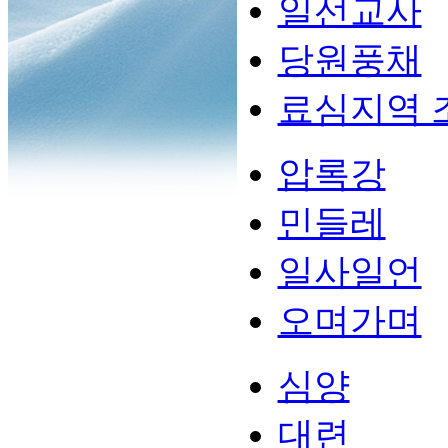
일선교사
당원풍채
료심지역 
압록강
민들레
일사일언
오며가며
심양
대련