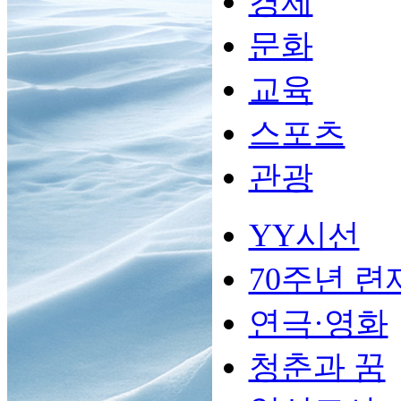
경제
문화
교육
스포츠
관광
YY시선
70주년 련
연극·영화
청춘과 꿈