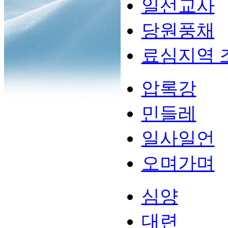
일선교사
당원풍채
료심지역 
압록강
민들레
일사일언
오며가며
심양
대련