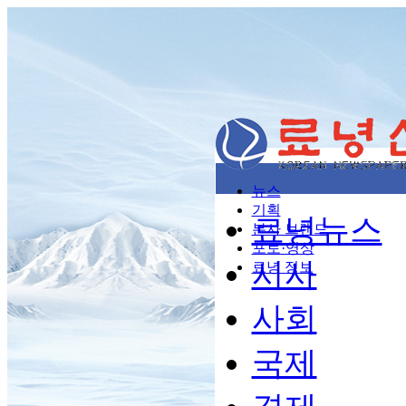
뉴스
기획
료녕뉴스
본사 브랜드
포토·영상
시사
료녕 정보
사회
국제