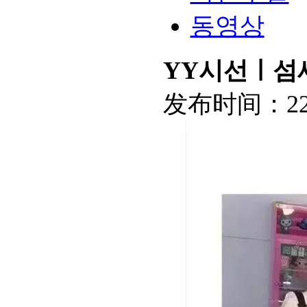
동영상
YY시선ㅣ섬세
发布时间：
2