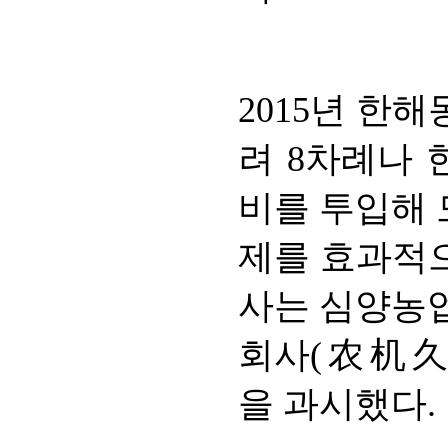
2015년 한
려 8차례나 
비를 투입해 
제를 효과적으
사는 심양농
회사(农机久
을 과시했다.