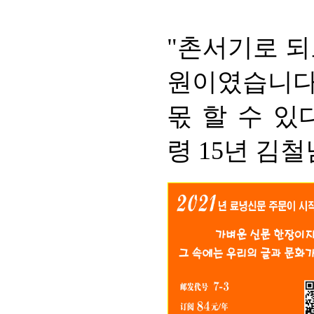
"촌서기로 되
원이였습니다
몫 할 수 있
령 15년 김