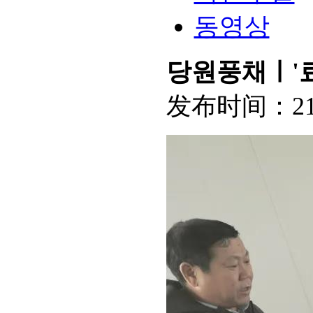
동영상
당원풍채ㅣ'
发布时间：
2