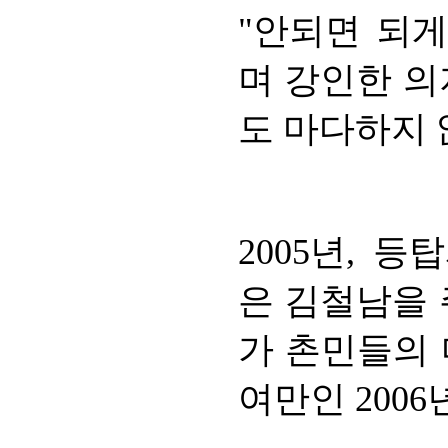
"안되면 되게
며 강인한 의
도 마다하지 
2005년, 
은 김철남을 
가 촌민들의 
여만인 200