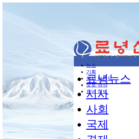
뉴스
기획
료녕뉴스
본사 브랜드
포토·영상
시사
료녕 정보
사회
국제