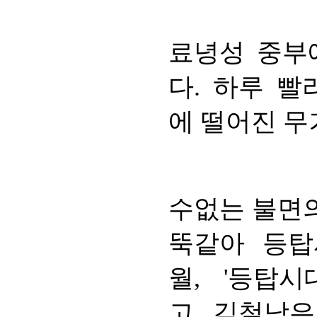
료녕성 중부
다. 하루 
에 떨어진 무
수없는 불면의
뚝같아 등탑
월, '등탑
고, 김철남