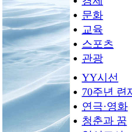
경제
문화
교육
스포츠
관광
YY시선
70주년 련
연극·영화
청춘과 꿈