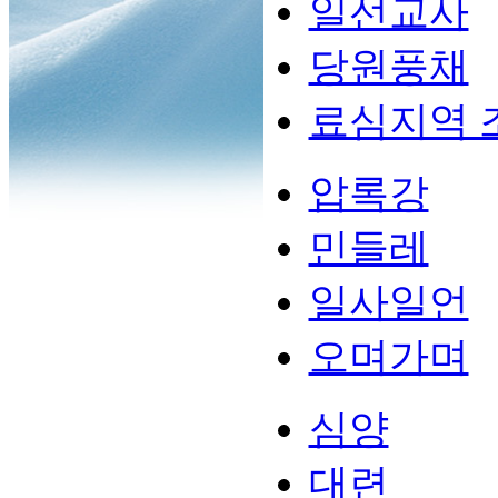
일선교사
당원풍채
료심지역 
압록강
민들레
일사일언
오며가며
심양
대련