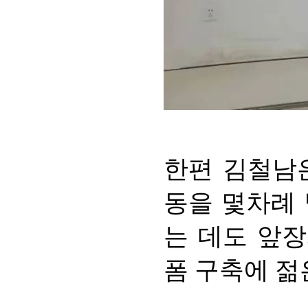
한편 김철남
동을 몇차례
는 데도 앞장
폼 구축에 젊