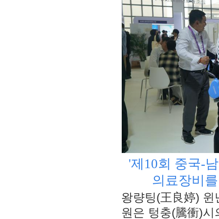
'제10회 중국
의료장비를 
왕량팅(王良婷) 윈
원은 텅충(騰衝)시