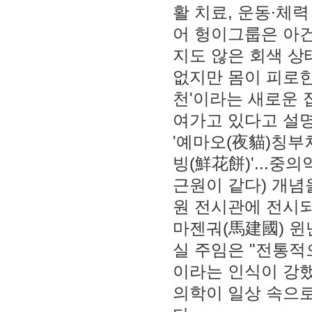
활 치료, 운동∙체력
어 헝이그룹은 아건
지도 않은 회색 상
없지만 몸이 피로한
천'이라는 새로운
여가고 있다고 설
'예마오(夜貓)칭부
빙(鮮花餅)'...
근원이 같다) 개념
원 전시관에 전시
마젠궈(馬建國) 
실 주임은 "전통적
이라는 인식이 강했
의학이 일상 속으로