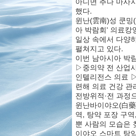
아니면 추나 마사지
했다.
윈난(雲南)성 쿤밍
아 박람회' 의료캉
일상 속에서 다양하
펼쳐지고 있다.
이번 남아시아 박람
▷중의약 전 산업사
인텔리전스 의료 ▷
련해 의료 건강 관
전방위적·전 과정
윈난바이야오(白藥)
역, 탕약 포장 구
뿐 사람의 모습은 
이야오 스마트 탕약