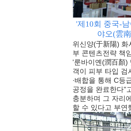
'제10회 중국-
야오(雲南
위신양(于新陽) 화
부 콘텐츠전략 책임
'룬바이옌(潤百顏)
객이 피부 타입 검
∙배합을 통해 C등
공정을 완료한다"고
충분하며 그 자리에
할 수 있다고 부연