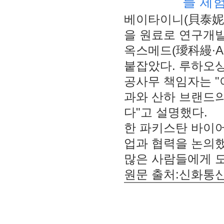
를 체험
베이타이니(貝泰妮∙
을 원료로 연구개발(
옥스메드(璦科縵∙A
붙잡았다. 루하오
공사무 책임자는 "
과와 산하 브랜드의
다"고 설명했다.
한 파키스탄 바이어
업과 협력을 논의했
많은 사람들에게 도
원문 출처:신화통