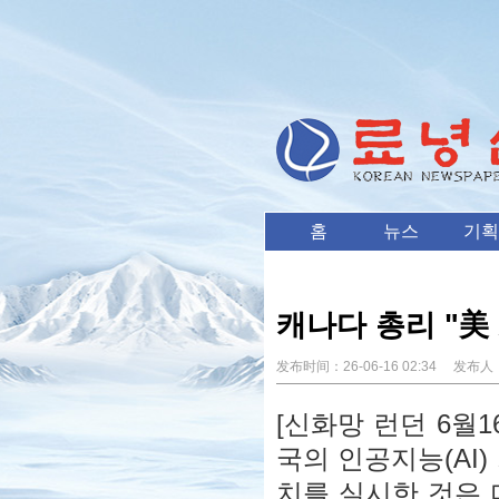
홈
뉴스
기획
캐나다 총리 "美
发布时间：
26-06-16 02:34
发布人
[신화망 런던 6월
국의 인공지능(AI)
치를 실시한 것은 