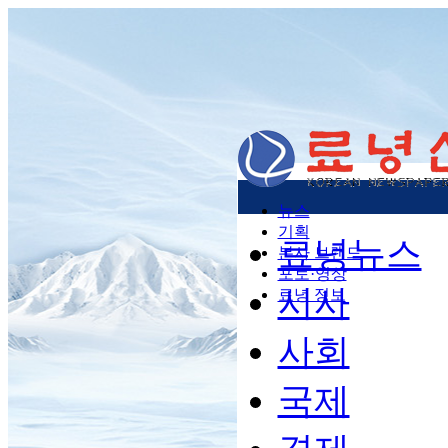
뉴스
기획
료녕뉴스
본사 브랜드
포토·영상
시사
료녕 정보
사회
국제