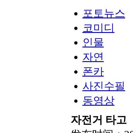
포토뉴스
코미디
인물
자연
폰카
사진수필
동영상
자전거 타고