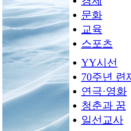
경제
문화
교육
스포츠
YY시선
70주년 련
연극·영화
청춘과 꿈
일선교사