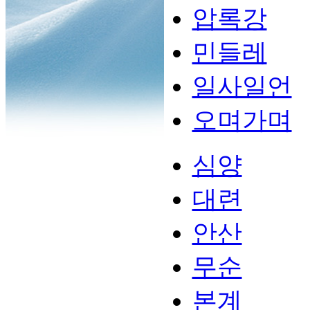
압록강
민들레
일사일언
오며가며
심양
대련
안산
무순
본계