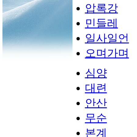
압록강
민들레
일사일언
오며가며
심양
대련
안산
무순
본계