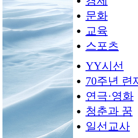
경제
문화
교육
스포츠
YY시선
70주년 련
연극·영화
청춘과 꿈
일선교사