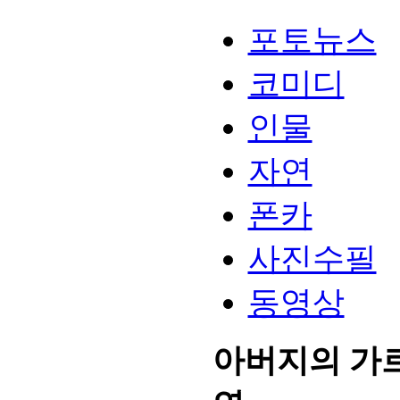
포토뉴스
코미디
인물
자연
폰카
사진수필
동영상
아버지의 가르