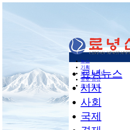
뉴스
기획
료녕뉴스
본사 브랜드
포토·영상
시사
료녕 정보
사회
국제