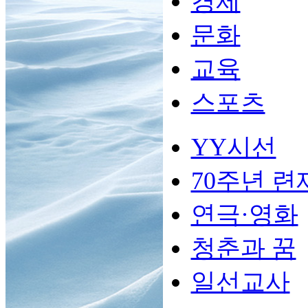
경제
문화
교육
스포츠
YY시선
70주년 련
연극·영화
청춘과 꿈
일선교사