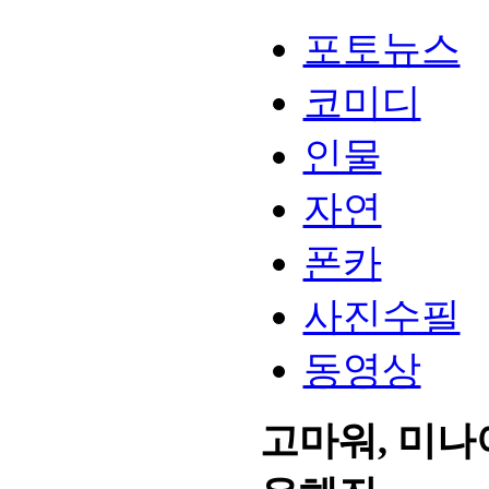
포토뉴스
코미디
인물
자연
폰카
사진수필
동영상
고마워, 미나