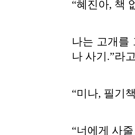
“혜진아, 책 
나는 고개를 
나 사기.”라고
“미나, 필기책
“너에게 사줄