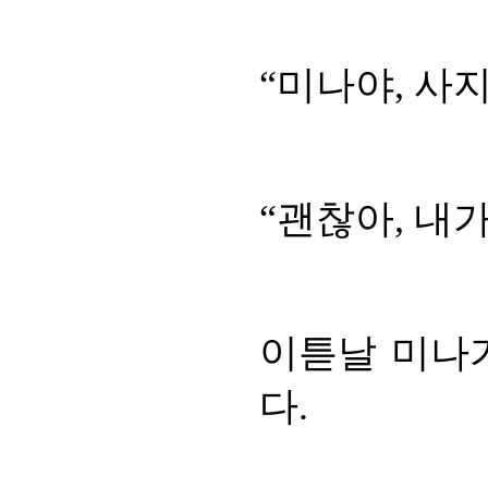
“미나야, 사지
“괜찮아, 내가
이튿날 미나가
다.