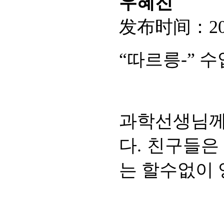
우혜진
发布时间：
2
“따르릉-” 
과학선생님께
다. 친구들은
는 할수없이 