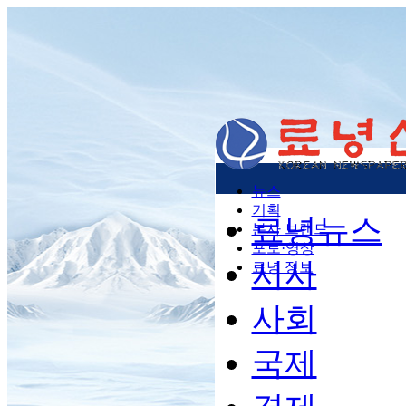
뉴스
기획
료녕뉴스
본사 브랜드
포토·영상
시사
료녕 정보
사회
국제