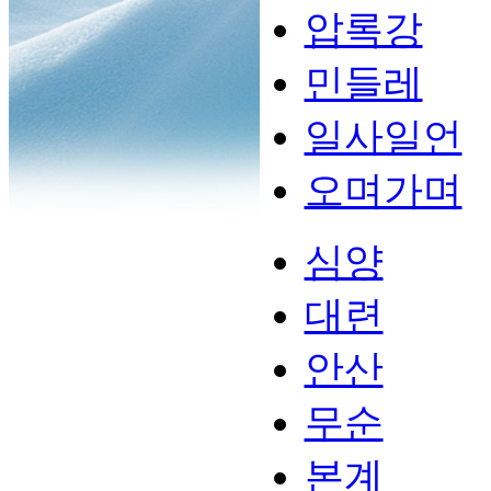
압록강
민들레
일사일언
오며가며
심양
대련
안산
무순
본계