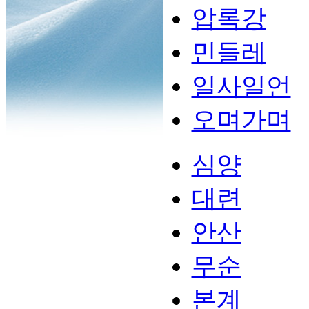
압록강
민들레
일사일언
오며가며
심양
대련
안산
무순
본계