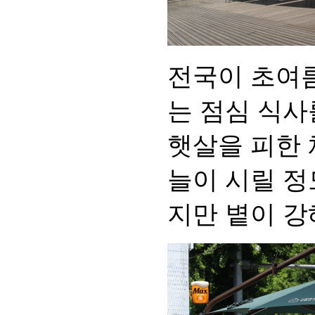
전국이 초여름
는 점심 식사
햇살을 피한 
늘이 시릴 정
지만 볕이 강