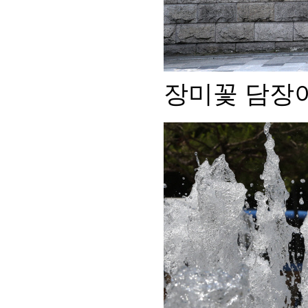
장미꽃 담장