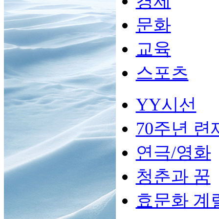
경제
문화
교육
스포츠
YY시선
70주년 련
연극/영화
청춘과 꿈
효문화 계