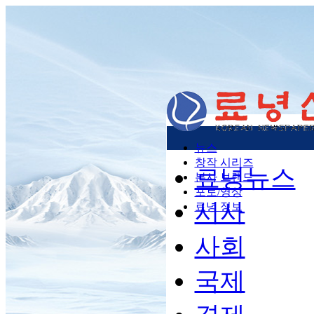
뉴스
창작 시리즈
료녕뉴스
본사 브랜드
포토/영상
시사
료녕 정보
사회
국제