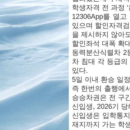
학생자격 전 과정 
12306App를 
있으며 할인자격검
을 제시하지 않아도
할인좌석 대폭 확
동력분산식렬차 2
차 침대 각 등급의
있다.
5일 이내 환승 일
즉 한번의 출행에서
승승차권은 전 구간
신입생, 2026기 
신입생은 입학통지
재지까지 가는 학생