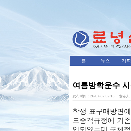
홈
뉴스
기획
여름방학운수 시작
发布时间：
26-07-07 09:16
发布人
학생 표구매방면에서
도승객규정에 기존
입되였는데 구체적으