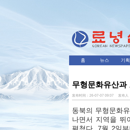
홈
뉴스
기획
무형문화유산과 
发布时间：
26-07-07 09:07
发布人
동북의 무형문화유
나면서 지역을 뛰
펼쳤다. 7월 2일