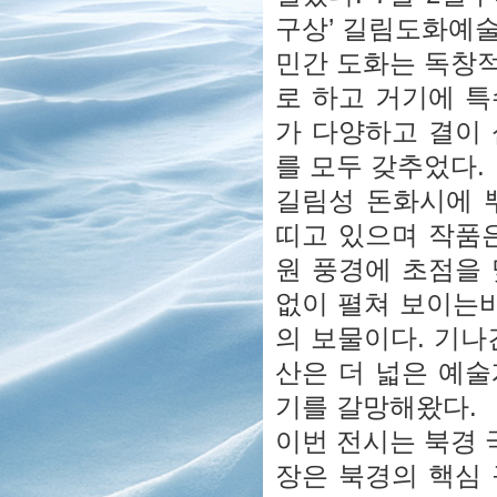
구상’ 길림도화예
민간 도화는 독창
로 하고 거기에 
가 다양하고 결이
를 모두 갖추었다.
길림성 돈화시에 
띠고 있으며 작품은
원 풍경에 초점을
없이 펼쳐 보이는바
의 보물이다. 기나
산은 더 넓은 예
기를 갈망해왔다.
이번 전시는 북경
장은 북경의 핵심