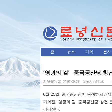
홈
뉴스
기획
본사
‘영광의 길’─중국공산당 창
发布时间：
26-07-07 09:03
发布人：
金昌永
关
6월 25일, 중국공산당이 탄생하기까
기획전, ‘영광의 길─중국공산당 창건 
이어진다.