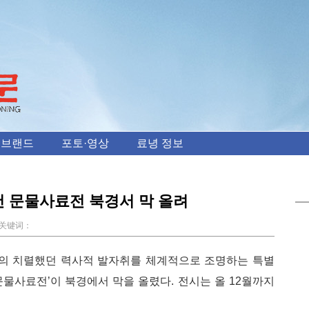
 브랜드
포토·영상
료녕 정보
건 문물사료전 북경서 막 올려
键词：
지의 치렬했던 력사적 발자취를 체계적으로 조명하는 특별
문물사료전’이 북경에서 막을 올렸다. 전시는 올 12월까지