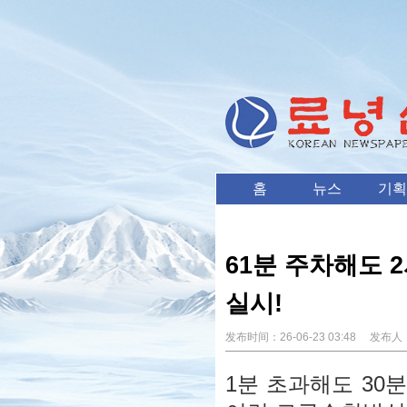
홈
뉴스
기획
61분 주차해도 
실시!
发布时间：
26-06-23 03:48
发布人
1분 초과해도 30