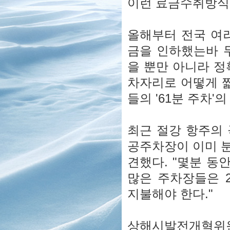
이런 료금수취방식
올해부터 전국 여
금을 인하했는바 
을 뿐만 아니라 정
차자리로 어떻게 
들의 '61분 주차'
최근 절강 항주의
공주차장이 이미 
견했다. "몇분 동
많은 주차장들은 
지불해야 한다."
상해시발전개혁위원