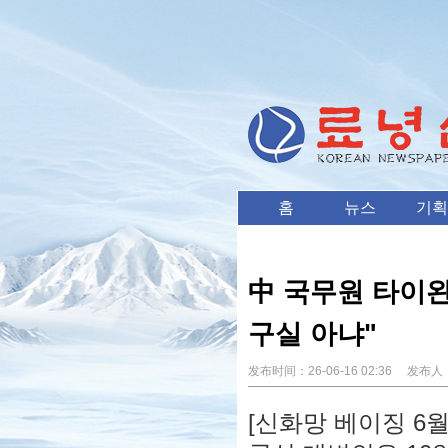
홈
뉴스
기획
中 국무원 타이완
구실 아냐"
发布时间：
26-06-16 02:36
发布人
[신화망 베이징 6