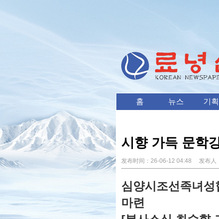
홈
뉴스
기획
시향 가득 문학강
发布时间：
26-06-12 04:48
发布人
심양시조선족녀성협회
마련