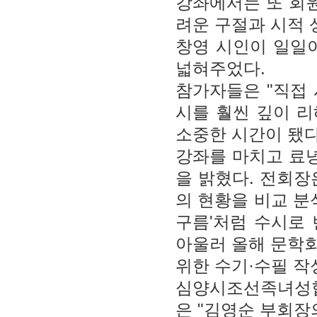
강좌에서는 또 회원
려운 구절과 시적 
창영 시인이 일일
넓혀주었다.
참가자들은 "직접
시를 훨씬 깊이 리
소중한 시간이 됐다
강좌를 마치고 료
을 밝혔다. 전회장
의 현황을 비교 분
구름'처럼 수시로
아울러 올해 문학
위한 수기·수필 작
심양시조선족녀성협
은 "김영순 부회장