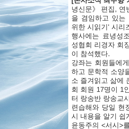
[본사소식 최수향 
녕신문》 편집, 
을 겸임하고 있는 
위한 시읽기' 시리
행사에는 료녕성
성협회 리경자 회장
이 참석했다.
강좌는 회원들에게
하고 문학적 소양을
소 즐겨읽고 삶에 
회 회원 17명이 
터 랑송반 랑송교
련습해와 당일 현
시 내용을 알기 쉽
윤동주의 <서시>를