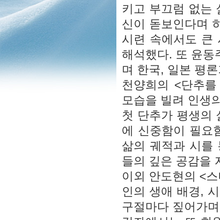
키고 부끄럼 없는 
신이 돋보인다며 하
시련 속에서도 큰
해석했다. 또 윤동
며 한국, 일본 평
천양희의 <단추를
모습을 빌려 인생의
첫 단추가 평생의 
에 신중함이 필요
삶의 궤적과 시를
들의 깊은 공감을 
이외 안도현의 <스
인의 생애 배경, 
구절마다 짚어가며