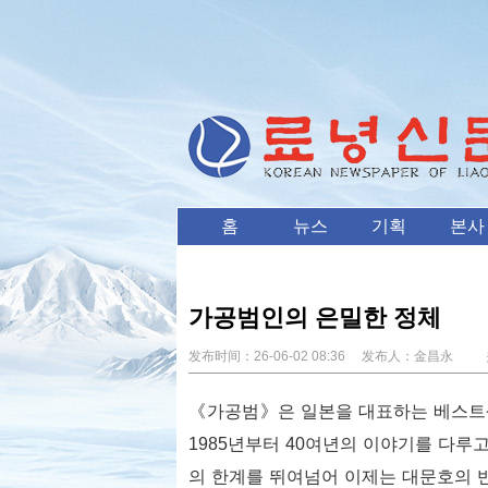
홈
뉴스
기획
본사
가공범인의 은밀한 정체
发布时间：
26-06-02 08:36
发布人：
金昌永
关
《가공범》은 일본을 대표하는 베스트셀
1985년부터 40여년의 이야기를 다루
의 한계를 뛰여넘어 이제는 대문호의 