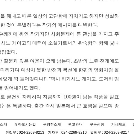
몫을 해내고 때론 일상의 고단함에 지치기도 하지만 성실하
범한 것이 특별하다는 작가의 메시지를 대변한다.
수수께끼에 싸인 작가지만 사회문제에 큰 관심을 가지고 주
가시노 게이고의 매력이 소설가로서의 완숙함과 함께 빛나
틀림없다.
한 질문과 깊은 여운이 오래 남는다. 초반의 느린 전개에도
 따라가며 예상치 못한 반전과 복선에 한편의 영화처럼 몰
이렇게 딱 들어맞다니!”, “역시 히가시노 게이고, 도저히 멈
를 얻어내기도 했다.
로 굳건히 자리하며 지금까지 100권이 넘는 작품을 발표
》은 특별하다. 출간 즉시 일본에서 큰 호평을 받으며 종
소개
찾아오시는길
운영진소개
광고안내
구독신청
기사제보
편집부 : 024-2269-8213 기자부 : 024-2269-8210 발행부 : 024-2269-8217