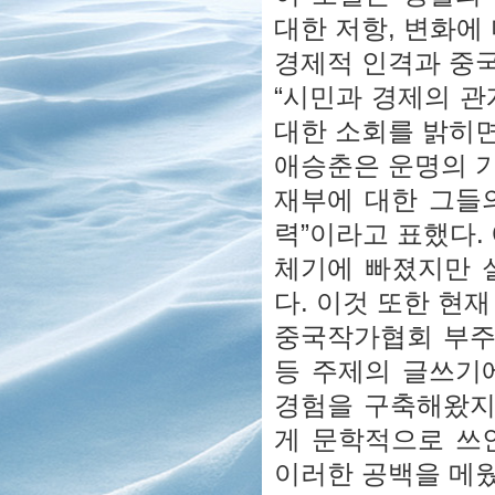
대한 저항, 변화에
경제적 인격과 중국
“시민과 경제의 관
대한 소회를 밝히면
애승춘은 운명의 
재부에 대한 그들
력”이라고 표했다.
체기에 빠졌지만 
다. 이것 또한 현
중국작가협회 부주
등 주제의 글쓰기
경험을 구축해왔지
게 문학적으로 쓰인
이러한 공백을 메웠