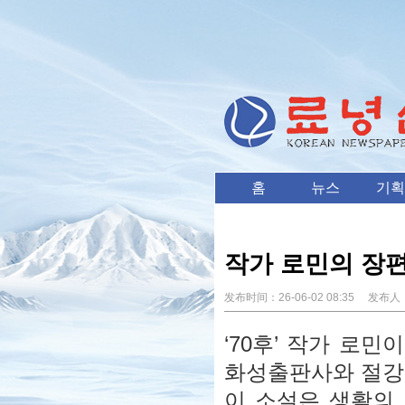
홈
뉴스
기획
작가 로민의 장편
发布时间：
26-06-02 08:35
发布人
‘70후’ 작가 로
화성출판사와 절강
이 소설은 생활의