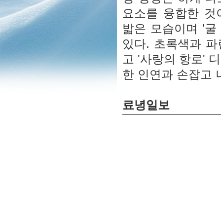
요소를 융합한 것
밟은 모습이며 '굴
있다. 초록색과 
고 '사랑의 항로'
한 인연과 손잡고 
료녕일보