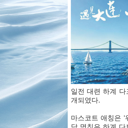
일전 대련 하계 다
개되였다.
마스코트 애칭은 '워
당 명칭은 하계 다