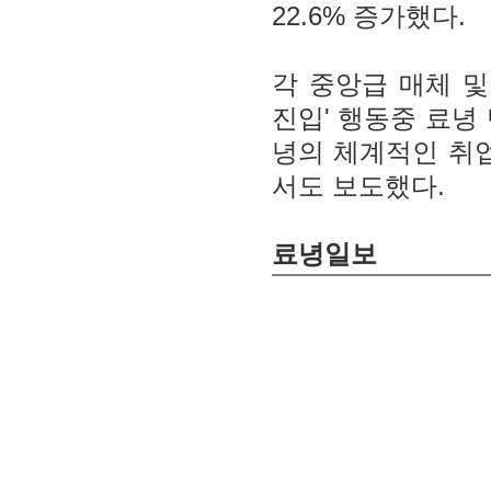
22.6% 증가했다.
각 중앙급 매체 및
진입' 행동중 료녕 
녕의 체계적인 취업
서도 보도했다.
료녕일보