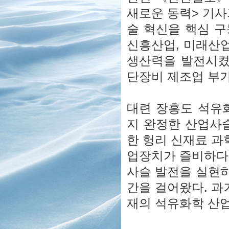
새로운 동력> 기사
술 혁신을 핵심 
신흥산업, 미래산업
생산력을 발전시켰다
단장비 제조업 부가
대련 장흥도 석유
지 완정한 산업사
한 헝리 신재료 
업장치가 즐비하다
사슬 발전을 실현
간을 걸어왔다. 과
재의 석유화학 산