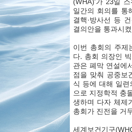
(WHA)'가 23일
일간의 회의를 통
결핵·방사선 등 건
결의안을 통과시켰
이번 총회의 주제는
다. 총회 의장인 
관은 폐막 연설에서
점을 맞춰 공중보건
식 등에 대해 일련
으로 지정학적 충
생하며 다자 체제
총회가 진전을 거
세계보건기구(WHO