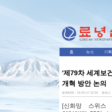
홈
뉴스
기획
'제79차 세계보건
개혁 방안 논의
发布时间：
26-05-27 10:50
发布人
[신화망 스위스 