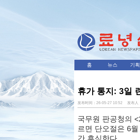
홈
뉴스
기획
휴가 통지: 3일 
发布时间：
26-05-27 10:52
发布人
국무원 판공청의 <
르면 단오절은 6월 
간 휴식한다.