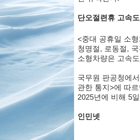
단오절련휴 고속도
<중대 공휴일 소형
청명절, 로동절, 
소형차량은 고속도
국무원 판공청에서 
관한 통지>에 따르
2025년에 비해 5
인민넷