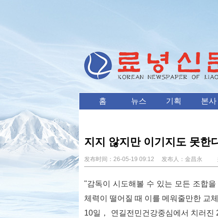
홈
뉴스
기획
본사
지지 않지만 이기지도 못한
发布时间：
26-05-19 09:12
发布人：
金昌永
关
"감독이 시도해볼 수 있는 모든 조합
체력이 떨어질 때 이를 메워줄만한 교체
10일， 연길전민건강중심에서 치러진 