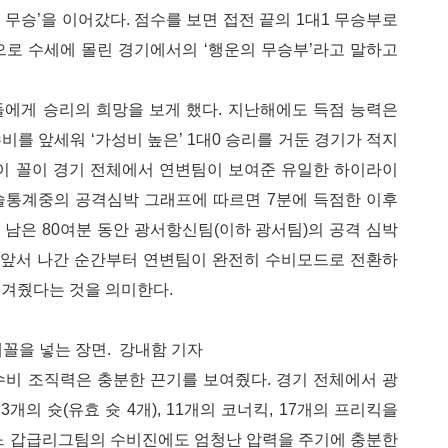
, 무승’을 이어갔다. 점수를 보면 접전 끝의 1대1 무승부로
으로 수세에 몰린 경기에서의 ‘행운의 무승부’라고 말하고
들에게 승리의 희망을 보게 했다. 지난해에도 득점 능력은
를 앞세워 ‘가성비 높은’ 1대0 승리를 거둔 경기가 적지
 이 꼴이 경기 전체에서 연변팀이 보여준 유일한 하이라이
기술통계중의 공격심박 그래프에 따르면 7분에 득점한 이후
남은 80여분 동안 광서항신팀(이하 광서팀)의 공격 심박
는 앞서 나간 순간부터 연변팀이 완전히 수비모드로 전환하
넘겨줬다는 것을 의미한다.
꼴을 넣는 장면. 강내함 기자
수비 조직력은 충분한 끈기를 보여줬다. 경기 전체에서 광
개의 슛(유효 슛 4개), 11개의 코너킥, 17개의 프리킥을
어느 갑급리그팀의 수비진에도 엄청난 압력을 주기에 충분한