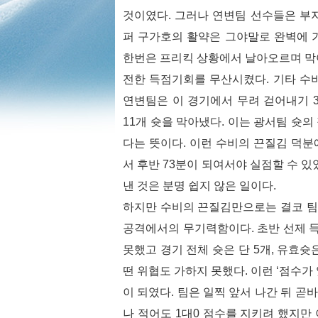
것이였다. 그러나 연변팀 선수들은 부
퍼 구가호의 활약은 그야말로 완벽에 
한번은 프리킥 상황에서 날아오르며 막
전한 득점기회를 무산시켰다. 기타 수
연변팀은 이 경기에서 무려 걷어내기 37
11개 슛을 막아냈다. 이는 광서팀 슛
다는 뜻이다. 이런 수비의 끈질김 덕
서 후반 73분이 되여서야 실점할 수 있
낸 것은 분명 쉽지 않은 일이다.
하지만 수비의 끈질김만으로는 결코 팀의
공격에서의 무기력함이다. 초반 선제 
못했고 경기 전체 슛은 단 5개, 유효슛
떤 위협도 가하지 못했다. 이런 ‘점수가
이 되였다. 팀은 일찍 앞서 나간 뒤 
나 적어도 1대0 점수를 지키려 했지만