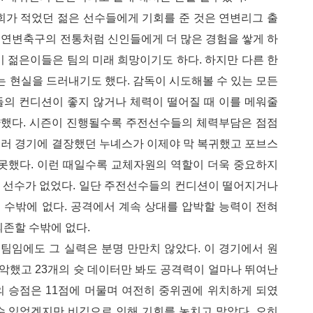
회가 적었던 젊은 선수들에게 기회를 준 것은 연변리그 출
 연변축구의 전통처럼 신인들에게 더 많은 경험을 쌓게 하
이 젊은이들은 팀의 미래 희망이기도 하다. 하지만 다른 한
는 현실을 드러내기도 했다. 감독이 시도해볼 수 있는 모든
들의 컨디션이 좋지 않거나 체력이 떨어질 때 이를 메워줄
했다. 시즌이 진행될수록 주전선수들의 체력부담은 점점
여러 경기에 결장했던 누녜스가 이제야 막 복귀했고 포브스
 못했다. 이런 때일수록 교체자원의 역할이 더욱 중요하지
 선수가 없었다. 일단 주전선수들의 컨디션이 떨어지거나
 수밖에 없다. 공격에서 계속 상대를 압박할 능력이 전혀
의존할 수밖에 없다.
팀임에도 그 실력은 분명 만만치 않았다. 이 경기에서 원
악했고 23개의 슛 데이터만 봐도 공격력이 얼마나 뛰여난
팀의 승점은 11점에 머물며 여전히 중위권에 위치하게 되였
 수 있었겠지만 비김으로 인해 기회를 놓치고 말았다. 오히