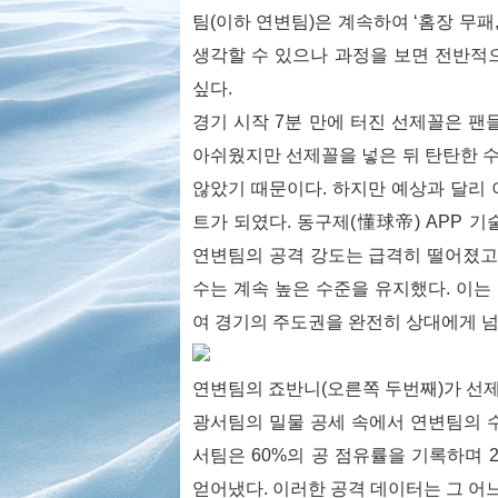
팀(이하 연변팀)은 계속하여 ‘홈장 무패
생각할 수 있으나 과정을 보면 전반적
싶다.
경기 시작 7분 만에 터진 선제꼴은 팬
아쉬웠지만 선제꼴을 넣은 뒤 탄탄한 수비
않았기 때문이다. 하지만 예상과 달리
트가 되였다. 동구제(懂球帝) APP 
연변팀의 공격 강도는 급격히 떨어졌고 
수는 계속 높은 수준을 유지했다. 이
여 경기의 주도권을 완전히 상대에게 
연변팀의 죠반니(오른쪽 두번째)가 선제
광서팀의 밀물 공세 속에서 연변팀의 
서팀은 60%의 공 점유률을 기록하며 23
얻어냈다. 이러한 공격 데이터는 그 