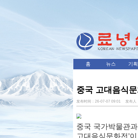
홈
뉴스
기획
중국 고대음식문
发布时间：
26-07-07 09:01
发布人
중국 국가박물관과
고대음식문화전’이