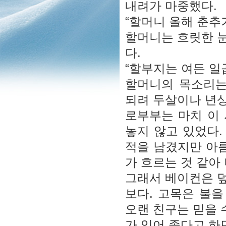
내려가 마중했다.
“할머니 올해 춘추
할머니는 흐릿한 
다.
“할부지는 여든 일곱
할머니의 목소리는
되려 두살이나 년
로부부는 마치 이 
놓지 않고 있었다.
적을 남겼지만 아름
가 흐르는 것 같아
그래서 베이컨은 덮
보다. 고목은 불을
오랜 친구는 믿을 
가 있어 좋다고 하