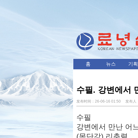
홈
뉴스
기획
수필. 강변에서 
发布时间：
26-06-16 01:50
发布人
수필
강변에서 만난 어
(목단강) 리춘렬