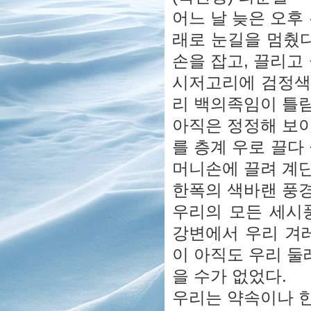
어느 날 늦은 오후
래로 눈길을 멈췄다
손을 잡고, 끌리고
시저고리에 검정색 
리 백의족임이 틀
아직은 정정해 보
를 층계 우로 끌다
머니손에 끌려 계단
한폭의 색바랜 풍
우리의 모든 세시
강변에서 우리 겨
이 아직도 우리 둘
을 수가 없었다.
우리는 약속이나 