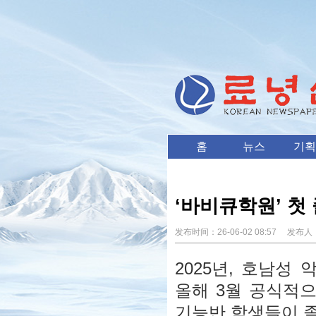
홈
뉴스
기획
‘바비큐학원’ 첫
发布时间：
26-06-02 08:57
发布人
2025년, 호남성
올해 3월 공식적
기능반 학생들이 