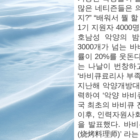
많은 네티즌들은 의
지?” “배워서 뭘 할
1기 지원자 4000
호남성 악양의 밤
3000개가 넘는 
률이 20%를 웃돈
는 나날이 번창하고
‘바비큐료리사 부족
지난해 악양개방대
력하여 ‘악양 바비
국 최초의 바비큐 
이후, 인력자원사
을 발표했다. 바비
(烧烤料理师)’ 라