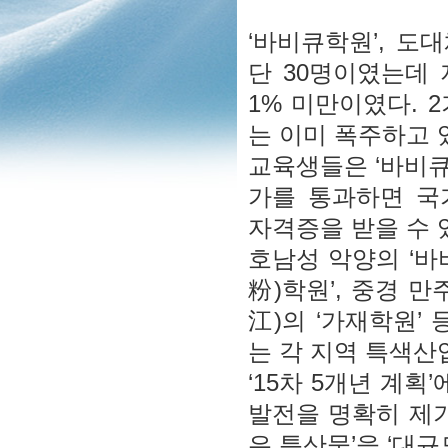
‘바비큐학원’, 도
단 30명이였는데 
1% 미만이였다. 
는 이미 폭주하고 
교육생들은 ‘바비
가를 통과하면 
자격증을 받을 수 
호남성 악양의 ‘바
粉)학원’, 중경 만
江)의 ‘가재학원’
는 각 지역 특색산
‘15차 5개년 계획
발전을 명확히 제기
은 특산물’을 ‘대