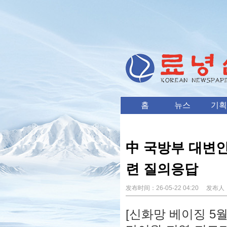
홈
뉴스
기획
中 국방부 대변인,
련 질의응답
发布时间：
26-05-22 04:20
发布人
[신화망 베이징 5월