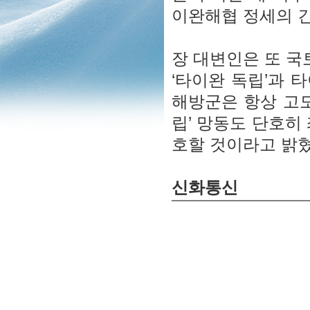
이완해협 정세의 
장 대변인은 또 국
‘타이완 독립’과 
해방군은 항상 고도
립’ 망동도 단호히
호할 것이라고 밝혔
신화통신