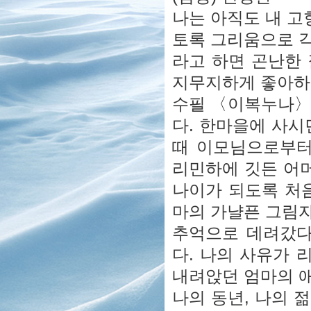
나는 아직도 내 고
토록 그리움으로 각
라고 하면 곤난한 
지무지하게 좋아하
수필 〈이복누나〉
다. 한마을에 사시
때 이모님으로부터
리민하에 깃든 어머
나이가 되도록 처
마의 가냘픈 그림
추억으로 데려갔다
다. 나의 사유가
내려앉던 엄마의 
나의 동년, 나의 