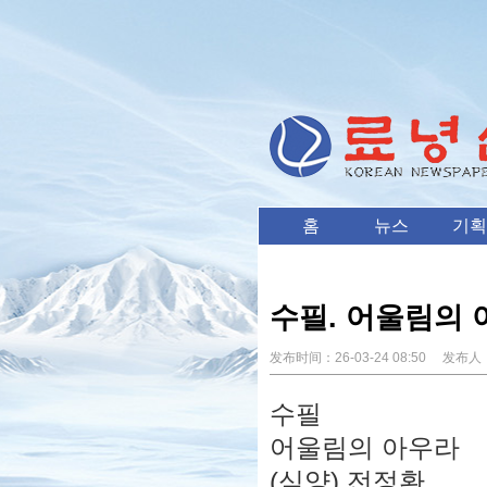
홈
뉴스
기획
수필. 어울림의 
发布时间：
26-03-24 08:50
发布人
수필
어울림의 아우라
(심양) 전정환