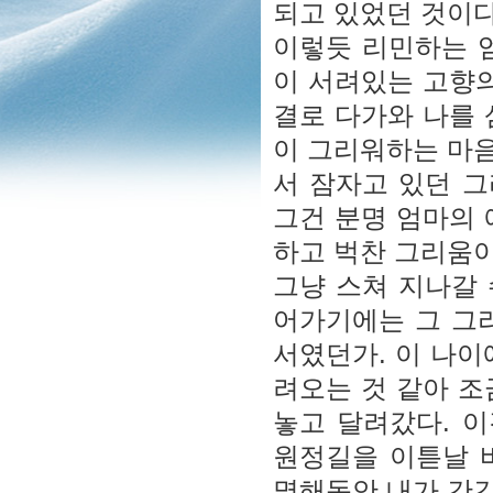
되고 있었던 것이다
이렇듯 리민하는 
이 서려있는 고향의
결로 다가와 나를 
이 그리워하는 마
서 잠자고 있던 
그건 분명 엄마의 
하고 벅찬 그리움
그냥 스쳐 지나갈 
어가기에는 그 그
서였던가. 이 나이
려오는 것 같아 조
놓고 달려갔다. 이
원정길을 이튿날 바
몇해동안 내가 간간