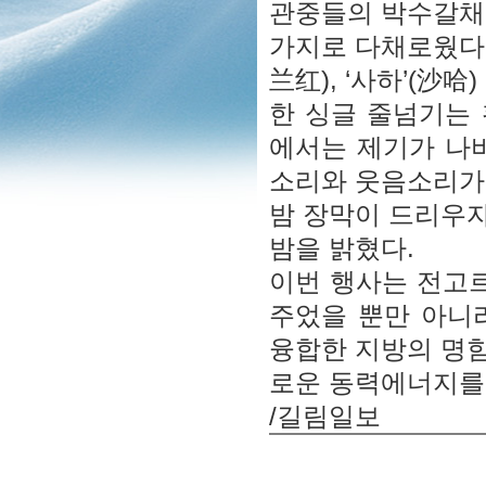
관중들의 박수갈채
가지로 다채로웠다.
兰红), ‘사하’(沙
한 싱글 줄넘기는
에서는 제기가 나
소리와 웃음소리가
밤 장막이 드리우
밤을 밝혔다.
이번 행사는 전고
주었을 뿐만 아니라
융합한 지방의 명
로운 동력에너지를
/길림일보