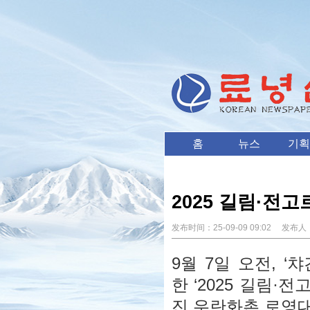
홈
뉴스
기획
2025 길림·전
发布时间：
25-09-09 09:02
发布人
9월 7일 오전, 
한 ‘2025 길림
진 우란화촌 로영