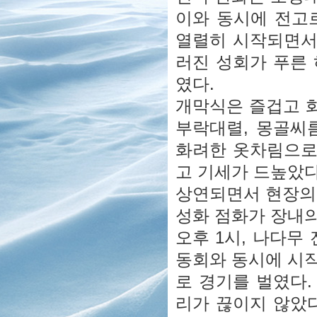
이와 동시에 전고
열렬히 시작되면서
러진 성회가 푸른
였다.
개막식은 즐겁고 화
부락대렬, 몽골씨
화려한 옷차림으로
고 기세가 드높았다
상연되면서 현장의
성화 점화가 장내
오후 1시, 나다
동회와 동시에 시
로 경기를 벌였다
리가 끊이지 않았