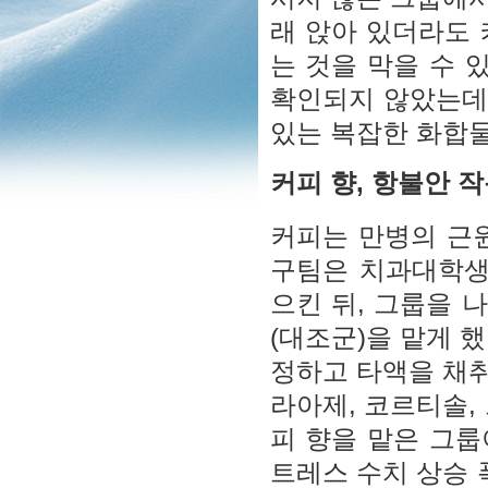
래 앉아 있더라도 
는 것을 막을 수 
확인되지 않았는데,
있는 복잡한 화합물
커피 향, 항불안 
커피는 만병의 근
구팀은 치과대학생
으킨 뒤, 그룹을 나
(대조군)을 맡게 했
정하고 타액을 채
라아제, 코르티솔,
피 향을 맡은 그룹
트레스 수치 상승 