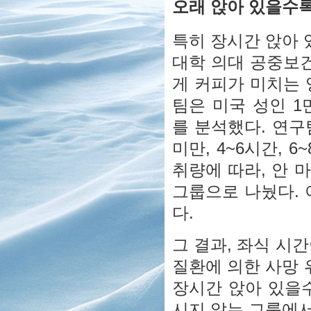
오래 앉아 있을수록
특히 장시간 앉아 
대학 의대 공중보건
게 커피가 미치는 
팀은 미국 성인 1만
를 분석했다. 연구
미만, 4~6시간, 
취량에 따라, 안 마시는
그룹으로 나눴다. 
다.
그 결과, 좌식 시
질환에 의한 사망 
장시간 앉아 있을
시지 않는 그룹에서