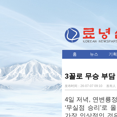
홈
뉴스
기획
3꼴로 무승 부담
发布时间：
26-07-07 09:10
发布人
4일 저녁, 연변룡
‘무실점 승리’로 
가장 인상적인 것