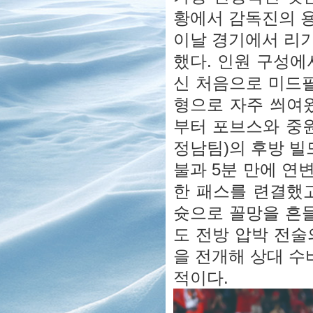
황에서 감독진의 
이날 경기에서 리기
했다. 인원 구성에
신 처음으로 미드필
형으로 자주 씌여
부터 포브스와 중
정남팀)의 후방 빌
불과 5분 만에 연
한 패스를 련결했
슛으로 꼴망을 흔들
도 전방 압박 전술
을 전개해 상대 수
적이다.