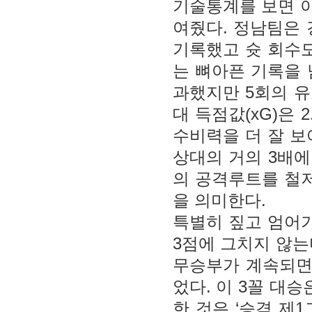
기술통계를 보면 이
여줬다. 정남팀은 경
기록했고 슛 회수도
는 뼈아픈 기록을 
과했지만 5회의 
대 득점값(xG)은 
수비력을 더 잘 보
상대의 거의 3배
의 공격루트를 철
을 의미한다.
특별히 짚고 엄어가
3점에 그치지 않는
무승부가 계속되면
었다. 이 3꼴 대
한 것은 ‘승격 제