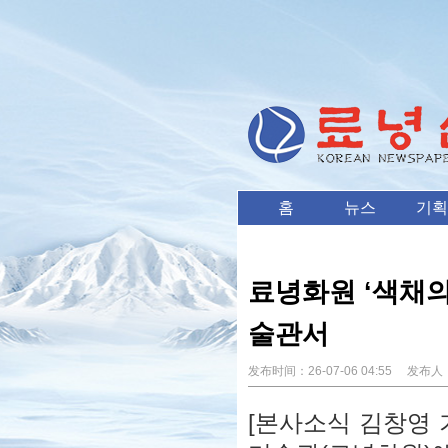
홈
뉴스
기획
료녕화원 ‘색채의
술관서
发布时间：
26-07-06 04:55
发布人
[본사소식 김창영 