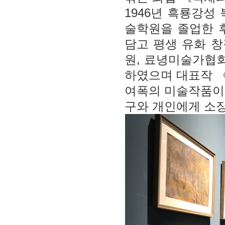
1946년 흑룡강성
술학원을 졸업한 후
담고 평생 유화 
원, 료녕미술가협회
하였으며 대표작 
여폭의 미술작품이 
구와 개인에게 소