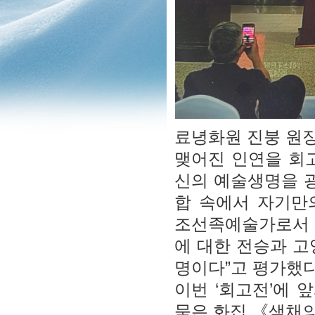
료녕화원 진붕 원
맺어진 인연을 회
신의 예술생명을 
합 속에서 자기만
조선족예술가로서 
에 대한 전승과 고
명이다”고 평가했다
이번 ‘회고전’에 
묶은 화집 《색채의