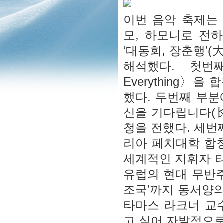
이번 음악 축제는 
모, 하모니로 전
‘대동회, 장춘행’
해석했다. 첫번
Everything〉
했다. 두번째 부
신을 기다립니다(
청을 전했다. 세번
리아 페치대학 합
세계적인 지휘자 타
유럽의 현대 무반주
조국’까지 동서양의
타마스 라크너 교수
고 싶어 자발적으로