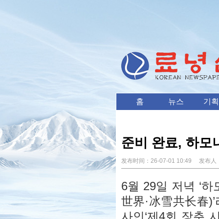
홈
뉴스
기획
준비 완료, 하모
发布时间：
26-07-01 10:49
发布人
6월 29일 저녁 
世界·冰雪共长春)’라
사인‘제4회 장춘 