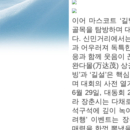
이어 마스코트 ‘길
골목을 탐방하며 
다. 신민거리에서
과 어우러져 독특
응과 함께 웃음이 
완다몰(万达茂) 상
빙’과 ‘길설’은 
며 대회의 사전 열
6월 29일, 대동
라 장춘시는 다채로
석구석에 깊이 녹여
려행’ 이벤트는 장
매력을 한껏 뽐냈을