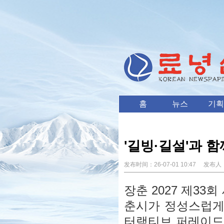
홈
뉴스
기획
'길빙·길설'과 
发布时间：
26-07-01 10:47
发布人
장춘 2027 제33
춘시가 정성스럽게 
터랙티브 퍼레이드