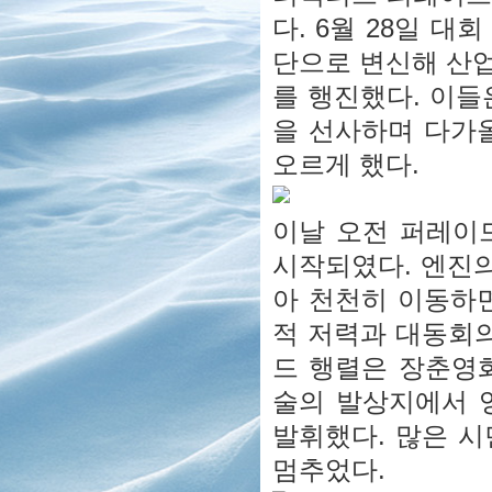
다. 6월 28일 대
단으로 변신해 산업
를 행진했다. 이들
을 선사하며 다가
오르게 했다.
이날 오전 퍼레이
시작되였다. 엔진의 
아 천천히 이동하면
적 저력과 대동회의
드 행렬은 장춘영
술의 발상지에서 
발휘했다. 많은 
멈추었다.