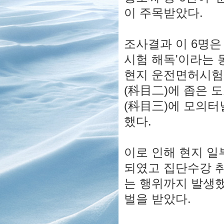
이 주목받았다.
조사결과 이 6명은
시험 해독'이라는 
현지 운전면허시험에
(科目二)에 좁은 
(科目三)에 모의터
했다.
이로 인해 현지 일
되였고 집단수강 취
는 행위까지 발생했
벌을 받았다.