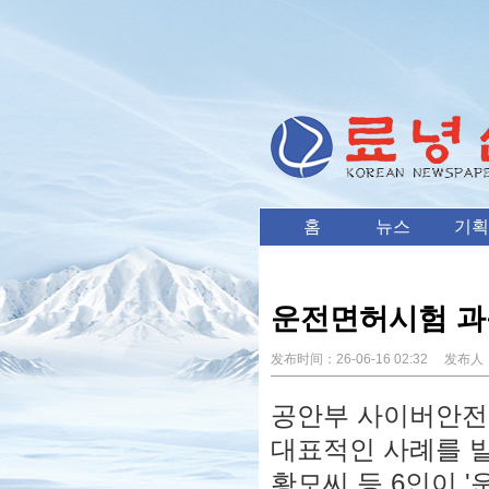
홈
뉴스
기획
운전면허시험 과
发布时间：
26-06-16 02:32
发布人
공안부 사이버안전국
대표적인 사례를 발
황모씨 등 6인이 