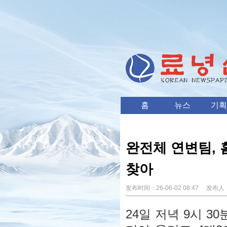
홈
뉴스
기획
완전체 연변팀, 
찾아
发布时间：
26-06-02 08:47
发布人
24일 저녁 9시 3