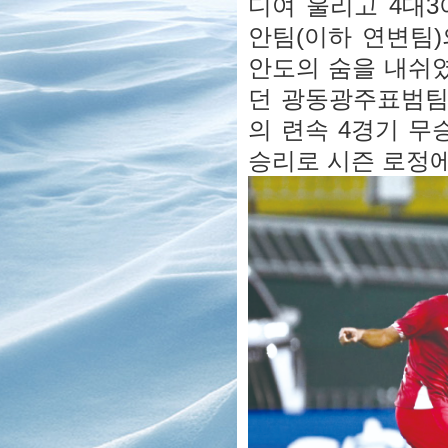
디여 울리고 4대
안팀(이하 연변팀)
안도의 숨을 내쉬였
던 광동광주표범팀
의 련속 4경기 무
승리로 시즌 로정