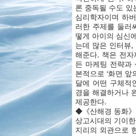
론 중독될 수도 있
심리학자이며 하버
러한 주제를 둘러
떻게 아이의 심신
는데 많은 인터뷰,
해준다. 책은 전
든 마케팅 전략과
본적으로 ‘화면 앞
달에 어떤 구체적
경을 해결하거나 완
제공한다.
◆《산해경 동화》
상고시대의 기이한
지리의 외관으로 