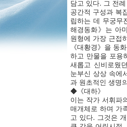
담고 있다. 그 전
공간적 구성과 복
립하는 데 무궁무
해경동화》는 아
원형에 가장 근접하
《대황경》을 동화
하고 만물을 포용
새롭고 신비로웠던
눈부신 상상 속에서
과 원초적인 생명
◆《대하》
이는 작가 서휘파
매개체로 하며 가족
고 있다. 그것은 
큰 강을 어린시절,