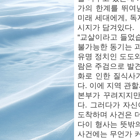
가의 한계를 뛰여
미래 세대에게, 독
시지가 담겨있다.
“교살이라고 들었습
불가능한 동기는 
유명 정치인 도도와
람은 주검으로 발견
화로 인한 질식사
다. 이에 지역 관
본부가 꾸려지지만
다. 그러다가 자
도착하며 사건은 더
다이 형사는 뜻밖의
사건에는 무언가 