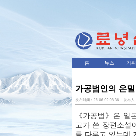
홈
뉴스
기획
가공범인의 은밀
发布时间：
26-06-02 08:36
发布人
《가공범》은 일본
고가 쓴 장편소설이
를 다루고 있는데 