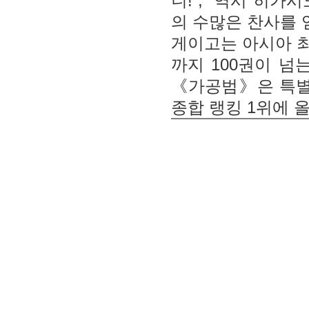
니!”, “역시 히가
의 수많은 찬사를 
게이고는 아시아 
까지 100권이 넘
《가공범》은 특별
종합 랭킹 1위에 