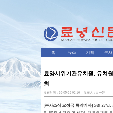
홈
뉴스
기획
본사
료양시위기관유치원, 유치원 
최
发布时间：
26-05-29 02:16
发布人：
白一婷
关
[본사소식 오정국 특약기자]
5월 27일
립 50주년 경축 및 제7회 체육축제를