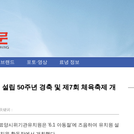
 브랜드
포토·영상
료녕 정보
설립 50주년 경축 및 제7회 체육축제 개
键词：
, 료양시위기관유치원은 '6.1 아동절'에 즈음하여 유치원 설
 유치원 활동장에서 개최했다.