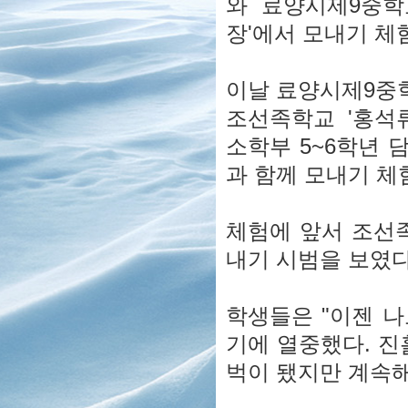
와 료양시제9중학
장'에서 모내기 체
이날 료양시제9중
조선족학교 '홍석
소학부 5~6학년 
과 함께 모내기 체
체험에 앞서 조선
내기 시범을 보였다
학생들은 "이젠 나
기에 열중했다. 진
벅이 됐지만 계속해