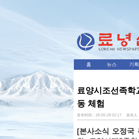
홈
뉴스
기획
료양시조선족학교
동 체험
发布时间：
26-05-29 02:17
发布人
[본사소식 오정국 