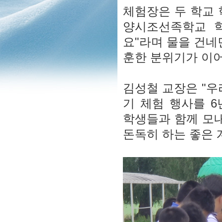
체험장은 두 학교 
양시조선족학교 학
요"라며 물을 건네
훈한 분위기가 이
김성철 교장은 "우
기 체험 행사를 6
학생들과 함께 모내
돈독히 하는 좋은 