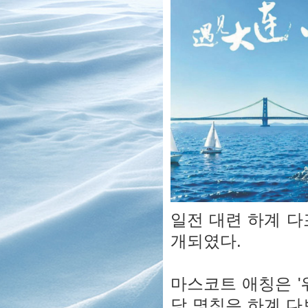
일전 대련 하계 다
개되였다.
마스코트 애칭은 '워
당 명칭은 하계 다