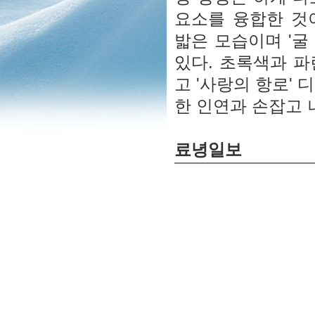
요소를 융합한 것
밟은 모습이며 '굴
있다. 초록색과 
고 '사랑의 항로'
한 인연과 손잡고 
료녕일보