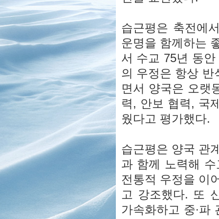
습근평은 축전에서
운명을 함께하는 
서 수교 75년 동
의 우정은 항상 반
면서 양국은 오랫동
력, 안보 협력, 
웠다고 평가했다.
습근평은 양국 관
과 함께 노력해 수
전통적 우정을 이
고 강조했다. 또 
가속화하고 중∙파 