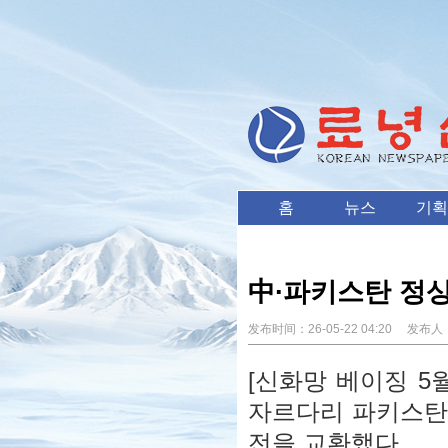
홈
뉴스
기획
中∙파키스탄 정상
发布时间：
26-05-22 04:20
发布人
[신화망 베이징 5
자르다리 파키스탄 
전을 교환했다.